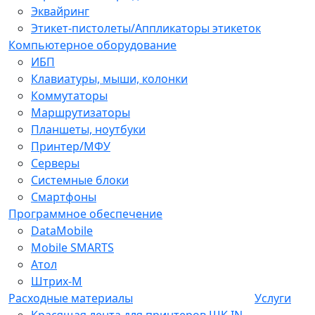
Эквайринг
Этикет-пистолеты/Аппликаторы этикеток
Компьютерное оборудование
ИБП
Клавиатуры, мыши, колонки
Коммутаторы
Маршрутизаторы
Планшеты, ноутбуки
Принтер/МФУ
Серверы
Системные блоки
Смартфоны
Программное обеспечение
DataMobile
Mobile SMARTS
Атол
Штрих-М
Расходные материалы
Услуги
Красящая лента для принтеров ШК IN