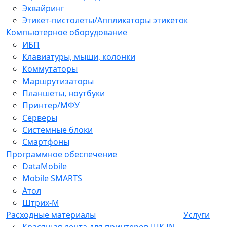
Эквайринг
Этикет-пистолеты/Аппликаторы этикеток
Компьютерное оборудование
ИБП
Клавиатуры, мыши, колонки
Коммутаторы
Маршрутизаторы
Планшеты, ноутбуки
Принтер/МФУ
Серверы
Системные блоки
Смартфоны
Программное обеспечение
DataMobile
Mobile SMARTS
Атол
Штрих-М
Расходные материалы
Услуги
Красящая лента для принтеров ШК IN