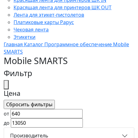
Красящая лента для принтеров ШК OUT
Лента для этикет-пистолетов
Платиковые карты Рарус
Чековая лента
Этикетки
Главная
Каталог
Программное обеспечение
Mobile
SMARTS
Mobile SMARTS
Фильтр
Цена
от
до
Производитель