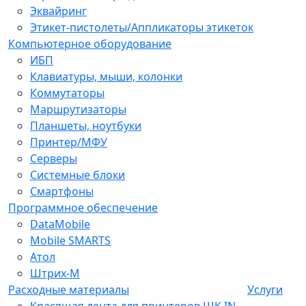
Эквайринг
Этикет-пистолеты/Аппликаторы этикеток
Компьютерное оборудование
ИБП
Клавиатуры, мыши, колонки
Коммутаторы
Маршрутизаторы
Планшеты, ноутбуки
Принтер/МФУ
Серверы
Системные блоки
Смартфоны
Программное обеспечение
DataMobile
Mobile SMARTS
Атол
Штрих-М
Расходные материалы
Услуги
Красящая лента для принтеров ШК IN