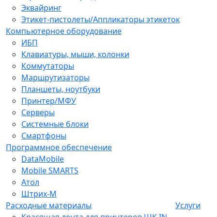
Эквайринг
Этикет-пистолеты/Аппликаторы этикеток
Компьютерное оборудование
ИБП
Клавиатуры, мыши, колонки
Коммутаторы
Маршрутизаторы
Планшеты, ноутбуки
Принтер/МФУ
Серверы
Системные блоки
Смартфоны
Программное обеспечение
DataMobile
Mobile SMARTS
Атол
Штрих-М
Расходные материалы
Услуги
Красящая лента для принтеров ШК IN