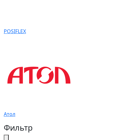
POSIFLEX
Атол
Фильтр