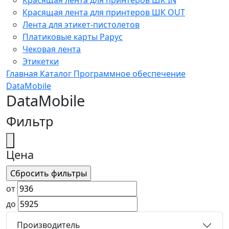
Красящая лента для принтеров ШК OUT
Лента для этикет-пистолетов
Платиковые карты Рарус
Чековая лента
Этикетки
Главная
Каталог
Программное обеспечение
DataMobile
DataMobile
Фильтр
Цена
от
до
Производитель