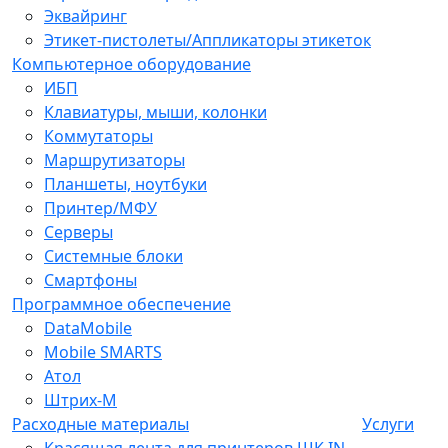
Эквайринг
Этикет-пистолеты/Аппликаторы этикеток
Компьютерное оборудование
ИБП
Клавиатуры, мыши, колонки
Коммутаторы
Маршрутизаторы
Планшеты, ноутбуки
Принтер/МФУ
Серверы
Системные блоки
Смартфоны
Программное обеспечение
DataMobile
Mobile SMARTS
Атол
Штрих-М
Расходные материалы
Услуги
Красящая лента для принтеров ШК IN