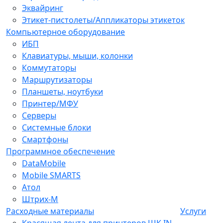
Эквайринг
Этикет-пистолеты/Аппликаторы этикеток
Компьютерное оборудование
ИБП
Клавиатуры, мыши, колонки
Коммутаторы
Маршрутизаторы
Планшеты, ноутбуки
Принтер/МФУ
Серверы
Системные блоки
Смартфоны
Программное обеспечение
DataMobile
Mobile SMARTS
Атол
Штрих-М
Расходные материалы
Услуги
Красящая лента для принтеров ШК IN