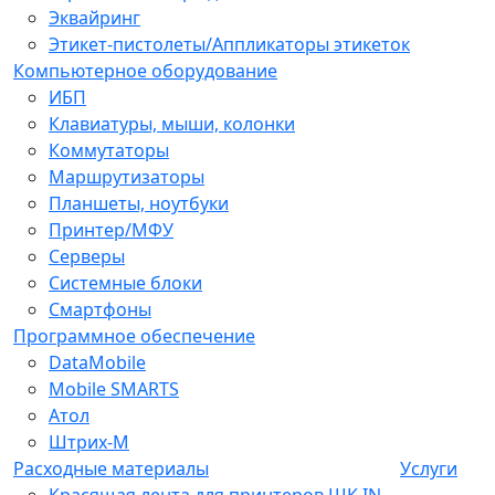
Эквайринг
Этикет-пистолеты/Аппликаторы этикеток
Компьютерное оборудование
ИБП
Клавиатуры, мыши, колонки
Коммутаторы
Маршрутизаторы
Планшеты, ноутбуки
Принтер/МФУ
Серверы
Системные блоки
Смартфоны
Программное обеспечение
DataMobile
Mobile SMARTS
Атол
Штрих-М
Расходные материалы
Услуги
Красящая лента для принтеров ШК IN