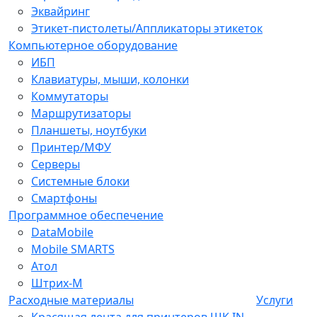
Эквайринг
Этикет-пистолеты/Аппликаторы этикеток
Компьютерное оборудование
ИБП
Клавиатуры, мыши, колонки
Коммутаторы
Маршрутизаторы
Планшеты, ноутбуки
Принтер/МФУ
Серверы
Системные блоки
Смартфоны
Программное обеспечение
DataMobile
Mobile SMARTS
Атол
Штрих-М
Расходные материалы
Услуги
Красящая лента для принтеров ШК IN