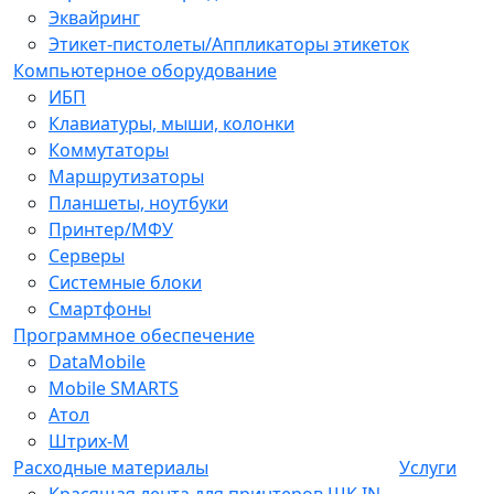
Эквайринг
Этикет-пистолеты/Аппликаторы этикеток
Компьютерное оборудование
ИБП
Клавиатуры, мыши, колонки
Коммутаторы
Маршрутизаторы
Планшеты, ноутбуки
Принтер/МФУ
Серверы
Системные блоки
Смартфоны
Программное обеспечение
DataMobile
Mobile SMARTS
Атол
Штрих-М
Расходные материалы
Услуги
Красящая лента для принтеров ШК IN