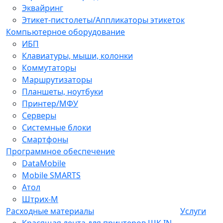
Эквайринг
Этикет-пистолеты/Аппликаторы этикеток
Компьютерное оборудование
ИБП
Клавиатуры, мыши, колонки
Коммутаторы
Маршрутизаторы
Планшеты, ноутбуки
Принтер/МФУ
Серверы
Системные блоки
Смартфоны
Программное обеспечение
DataMobile
Mobile SMARTS
Атол
Штрих-М
Расходные материалы
Услуги
Красящая лента для принтеров ШК IN