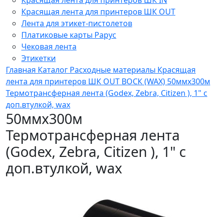
Красящая лента для принтеров ШК OUT
Лента для этикет-пистолетов
Платиковые карты Рарус
Чековая лента
Этикетки
Главная
Каталог
Расходные материалы
Красящая
лента для принтеров ШК OUT
ВОСК (WAX)
50ммх300м
Термотрансферная лента (Godex, Zebra, Citizen ), 1" с
доп.втулкой, wax
50ммх300м
Термотрансферная лента
(Godex, Zebra, Citizen ), 1" с
доп.втулкой, wax