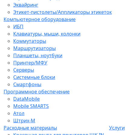
Эквайринг
Этикет-пистолеты/Аппликаторы этикеток
Компьютерное оборудование
ИБП
Клавиатуры, мыши, колонки
Коммутаторы
Маршрутизаторы
Планшеты, ноутбуки
Принтер/МФУ
Серверы
Системные блоки
Смартфоны
Программное обеспечение
DataMobile
Mobile SMARTS
Атол
Штрих-М
Расходные материалы
Услуги
Красящая лента для принтеров ШК IN