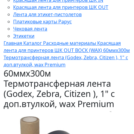
Красящая лента для принтеров ШК OUT
Лента для этикет-пистолетов
Платиковые карты Рарус
Чековая лента
Этикетки
Главная
Каталог
Расходные материалы
Красящая
лента для принтеров ШК OUT
ВОСК (WAX)
60ммх300м
Термотрансферная лента (Godex, Zebra, Citizen ), 1" с
доп.втулкой, wax Premium
60ммх300м
Термотрансферная лента
(Godex, Zebra, Citizen ), 1" с
доп.втулкой, wax Premium