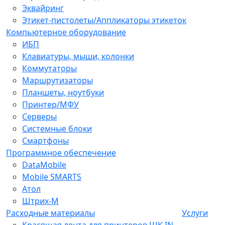
Эквайринг
Этикет-пистолеты/Аппликаторы этикеток
Компьютерное оборудование
ИБП
Клавиатуры, мыши, колонки
Коммутаторы
Маршрутизаторы
Планшеты, ноутбуки
Принтер/МФУ
Серверы
Системные блоки
Смартфоны
Программное обеспечение
DataMobile
Mobile SMARTS
Атол
Штрих-М
Расходные материалы
Услуги
Красящая лента для принтеров ШК IN