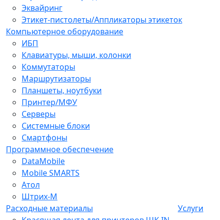
Эквайринг
Этикет-пистолеты/Аппликаторы этикеток
Компьютерное оборудование
ИБП
Клавиатуры, мыши, колонки
Коммутаторы
Маршрутизаторы
Планшеты, ноутбуки
Принтер/МФУ
Серверы
Системные блоки
Смартфоны
Программное обеспечение
DataMobile
Mobile SMARTS
Атол
Штрих-М
Расходные материалы
Услуги
Красящая лента для принтеров ШК IN