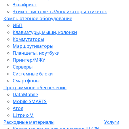
Эквайринг
Этикет-пистолеты/Аппликаторы этикеток
Компьютерное оборудование
ИБП
Клавиатуры, мыши, колонки
Коммутаторы
Маршрутизаторы
Планшеты, ноутбуки
Принтер/МФУ
Серверы
Системные блоки
Смартфоны
Программное обеспечение
DataMobile
Mobile SMARTS
Атол
Штрих-М
Расходные материалы
Услуги
Красящая лента для принтеров ШК IN