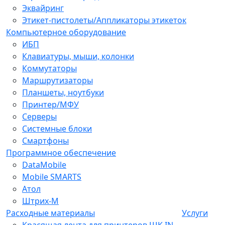
Эквайринг
Этикет-пистолеты/Аппликаторы этикеток
Компьютерное оборудование
ИБП
Клавиатуры, мыши, колонки
Коммутаторы
Маршрутизаторы
Планшеты, ноутбуки
Принтер/МФУ
Серверы
Системные блоки
Смартфоны
Программное обеспечение
DataMobile
Mobile SMARTS
Атол
Штрих-М
Расходные материалы
Услуги
Красящая лента для принтеров ШК IN