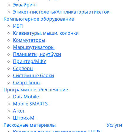
Эквайринг
Этикет-пистолеты/Аппликаторы этикеток
Компьютерное оборудование
ИБП
Клавиатуры, мыши, колонки
Коммутаторы
Маршрутизаторы
Планшеты, ноутбуки
Принтер/МФУ
Серверы
Системные блоки
Смартфоны
Программное обеспечение
DataMobile
Mobile SMARTS
Атол
Штрих-М
Расходные материалы
Услуги
Красящая лента для принтеров ШК IN