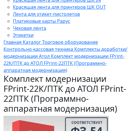
Красящая лента для принтеров ШК OUT
Лента для этикет-пистолетов
Платиковые карты Рарус
Чековая лента
Этикетки
Главная
Каталог
Торговое оборудование
Контрольно-кассовая техника
Комплекты доработки/
модернизации
Атол
Комплект модернизации FPrint-
22К/ПТК до АТОЛ FPrint-22ПТК (Программно-
аппаратная модернизация)
Комплект модернизации
FPrint-22К/ПТК до АТОЛ FPrint-
22ПТК (Программно-
аппаратная модернизация)