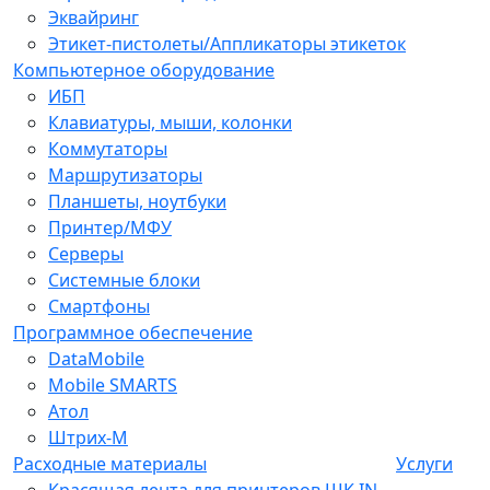
Эквайринг
Этикет-пистолеты/Аппликаторы этикеток
Компьютерное оборудование
ИБП
Клавиатуры, мыши, колонки
Коммутаторы
Маршрутизаторы
Планшеты, ноутбуки
Принтер/МФУ
Серверы
Системные блоки
Смартфоны
Программное обеспечение
DataMobile
Mobile SMARTS
Атол
Штрих-М
Расходные материалы
Услуги
Красящая лента для принтеров ШК IN