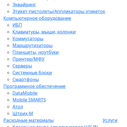
Эквайринг
Этикет-пистолеты/Аппликаторы этикеток
Компьютерное оборудование
ИБП
Клавиатуры, мыши, колонки
Коммутаторы
Маршрутизаторы
Планшеты, ноутбуки
Принтер/МФУ
Серверы
Системные блоки
Смартфоны
Программное обеспечение
DataMobile
Mobile SMARTS
Атол
Штрих-М
Расходные материалы
Услуги
Красящая лента для принтеров ШК IN