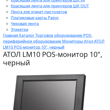
Красящая лента для принтеров ШК OUT
Лента для этикет-пистолетов
Платиковые карты Рарус
Чековая лента
Этикетки
Главная
Каталог
Торговое оборудование
POS-
периферийное оборудование
Мониторы
Атол
АТОЛ
LM10 POS-монитор 10", черный
АТОЛ LM10 POS-монитор 10",
черный