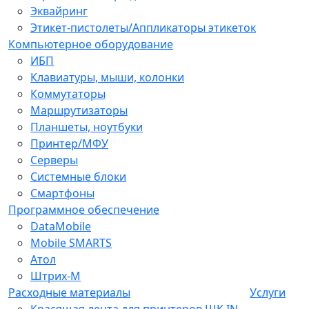
Эквайринг
Этикет-пистолеты/Аппликаторы этикеток
Компьютерное оборудование
ИБП
Клавиатуры, мыши, колонки
Коммутаторы
Маршрутизаторы
Планшеты, ноутбуки
Принтер/МФУ
Серверы
Системные блоки
Смартфоны
Программное обеспечение
DataMobile
Mobile SMARTS
Атол
Штрих-М
Расходные материалы
Услуги
Красящая лента для принтеров ШК IN