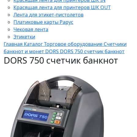
Красящая лента для принтеров ШК OUT
Лента для этикет-пистолетов
Платиковые карты Рарус
Чековая лента
Этикетки
Главная
Каталог
Торговое оборудование
Счетчики
банкнот и монет
DORS
DORS 750 счетчик банкнот
DORS 750 счетчик банкнот