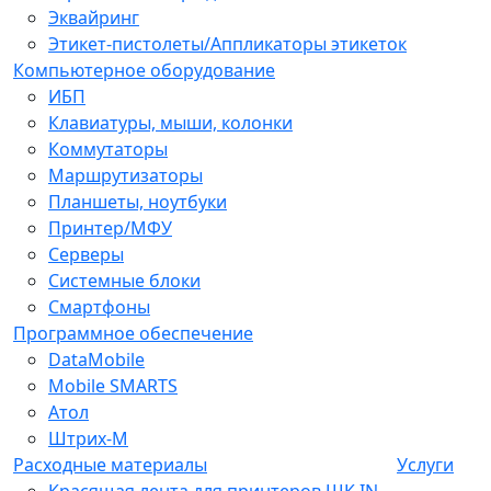
Эквайринг
Этикет-пистолеты/Аппликаторы этикеток
Компьютерное оборудование
ИБП
Клавиатуры, мыши, колонки
Коммутаторы
Маршрутизаторы
Планшеты, ноутбуки
Принтер/МФУ
Серверы
Системные блоки
Смартфоны
Программное обеспечение
DataMobile
Mobile SMARTS
Атол
Штрих-М
Расходные материалы
Услуги
Красящая лента для принтеров ШК IN