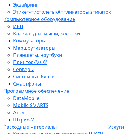
Эквайринг
Этикет-пистолеты/Аппликаторы этикеток
Компьютерное оборудование
ИБП
Клавиатуры, мыши, колонки
Коммутаторы
Маршрутизаторы
Планшеты, ноутбуки
Принтер/МФУ
Серверы
Системные блоки
Смартфоны
Программное обеспечение
DataMobile
Mobile SMARTS
Атол
Штрих-М
Расходные материалы
Услуги
Красящая лента для принтеров ШК IN