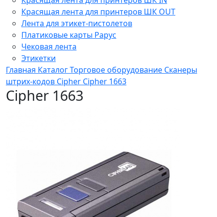
Красящая лента для принтеров ШК OUT
Лента для этикет-пистолетов
Платиковые карты Рарус
Чековая лента
Этикетки
Главная
Каталог
Торговое оборудование
Сканеры
штрих-кодов
Cipher
Cipher 1663
Cipher 1663