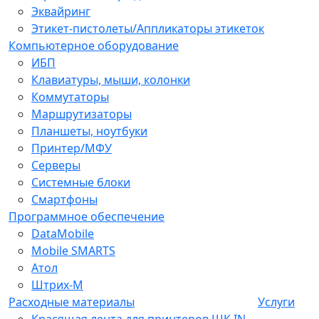
Эквайринг
Этикет-пистолеты/Аппликаторы этикеток
Компьютерное оборудование
ИБП
Клавиатуры, мыши, колонки
Коммутаторы
Маршрутизаторы
Планшеты, ноутбуки
Принтер/МФУ
Серверы
Системные блоки
Смартфоны
Программное обеспечение
DataMobile
Mobile SMARTS
Атол
Штрих-М
Расходные материалы
Услуги
Красящая лента для принтеров ШК IN