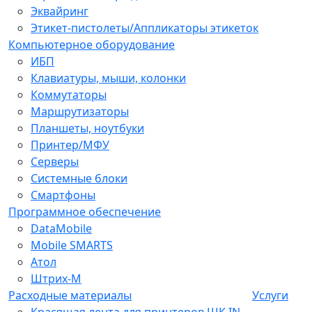
Эквайринг
Этикет-пистолеты/Аппликаторы этикеток
Компьютерное оборудование
ИБП
Клавиатуры, мыши, колонки
Коммутаторы
Маршрутизаторы
Планшеты, ноутбуки
Принтер/МФУ
Серверы
Системные блоки
Смартфоны
Программное обеспечение
DataMobile
Mobile SMARTS
Атол
Штрих-М
Расходные материалы
Услуги
Красящая лента для принтеров ШК IN