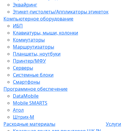
Эквайринг
Этикет-пистолеты/Аппликаторы этикеток
Компьютерное оборудование
ИБП
Клавиатуры, мыши, колонки
Коммутаторы
Маршрутизаторы
Планшеты, ноутбуки
Принтер/МФУ
Серверы
Системные блоки
Смартфоны
Программное обеспечение
DataMobile
Mobile SMARTS
Атол
Штрих-М
Расходные материалы
Услуги
Красящая лента для принтеров ШК IN