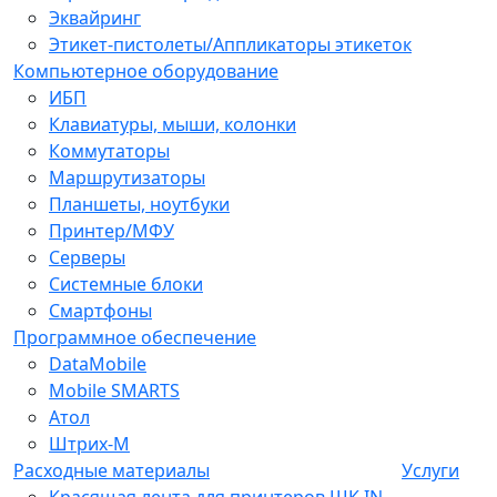
Эквайринг
Этикет-пистолеты/Аппликаторы этикеток
Компьютерное оборудование
ИБП
Клавиатуры, мыши, колонки
Коммутаторы
Маршрутизаторы
Планшеты, ноутбуки
Принтер/МФУ
Серверы
Системные блоки
Смартфоны
Программное обеспечение
DataMobile
Mobile SMARTS
Атол
Штрих-М
Расходные материалы
Услуги
Красящая лента для принтеров ШК IN