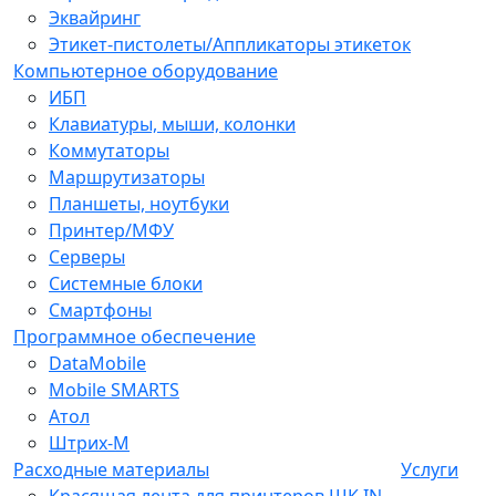
Эквайринг
Этикет-пистолеты/Аппликаторы этикеток
Компьютерное оборудование
ИБП
Клавиатуры, мыши, колонки
Коммутаторы
Маршрутизаторы
Планшеты, ноутбуки
Принтер/МФУ
Серверы
Системные блоки
Смартфоны
Программное обеспечение
DataMobile
Mobile SMARTS
Атол
Штрих-М
Расходные материалы
Услуги
Красящая лента для принтеров ШК IN