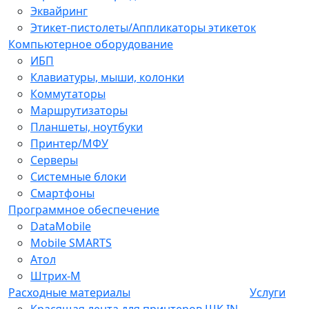
Эквайринг
Этикет-пистолеты/Аппликаторы этикеток
Компьютерное оборудование
ИБП
Клавиатуры, мыши, колонки
Коммутаторы
Маршрутизаторы
Планшеты, ноутбуки
Принтер/МФУ
Серверы
Системные блоки
Смартфоны
Программное обеспечение
DataMobile
Mobile SMARTS
Атол
Штрих-М
Расходные материалы
Услуги
Красящая лента для принтеров ШК IN