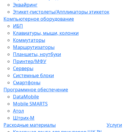
Эквайринг
Этикет-пистолеты/Аппликаторы этикеток
Компьютерное оборудование
ИБП
Клавиатуры, мыши, колонки
Коммутаторы
Маршрутизаторы
Планшеты, ноутбуки
Принтер/МФУ
Серверы
Системные блоки
Смартфоны
Программное обеспечение
DataMobile
Mobile SMARTS
Атол
Штрих-М
Расходные материалы
Услуги
Красящая лента для принтеров ШК IN