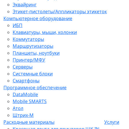
Эквайринг
Этикет-пистолеты/Аппликаторы этикеток
Компьютерное оборудование
ИБП
Клавиатуры, мыши, колонки
Коммутаторы
Маршрутизаторы
Планшеты, ноутбуки
Принтер/МФУ
Серверы
Системные блоки
Смартфоны
Программное обеспечение
DataMobile
Mobile SMARTS
Атол
Штрих-М
Расходные материалы
Услуги
Красящая лента для принтеров ШК IN