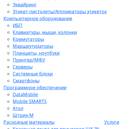
Эквайринг
Этикет-пистолеты/Аппликаторы этикеток
Компьютерное оборудование
ИБП
Клавиатуры, мыши, колонки
Коммутаторы
Маршрутизаторы
Планшеты, ноутбуки
Принтер/МФУ
Серверы
Системные блоки
Смартфоны
Программное обеспечение
DataMobile
Mobile SMARTS
Атол
Штрих-М
Расходные материалы
Услуги
Красящая лента для принтеров ШК IN