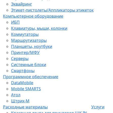
Эквайринг
Этикет-пистолеты/Аппликаторы этикеток
Компьютерное оборудование
ИБП
Клавиатуры, мыши, колонки
Коммутаторы
Маршрутизаторы
Планшеты, ноутбуки
Принтер/МФУ
Серверы
Системные блоки
Смартфоны
Программное обеспечение
DataMobile
Mobile SMARTS
Атол
Штрих-М
Расходные материалы
Услуги
Красящая лента для принтеров ШК IN