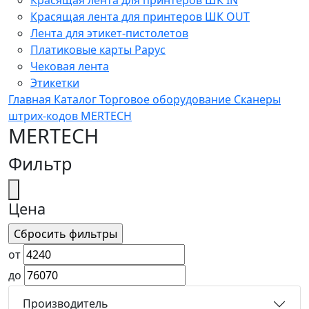
Красящая лента для принтеров ШК OUT
Лента для этикет-пистолетов
Платиковые карты Рарус
Чековая лента
Этикетки
Главная
Каталог
Торговое оборудование
Сканеры
штрих-кодов
MERTECH
MERTECH
Фильтр
Цена
от
до
Производитель