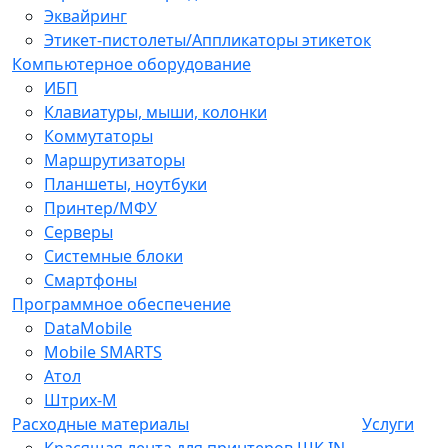
Эквайринг
Этикет-пистолеты/Аппликаторы этикеток
Компьютерное оборудование
ИБП
Клавиатуры, мыши, колонки
Коммутаторы
Маршрутизаторы
Планшеты, ноутбуки
Принтер/МФУ
Серверы
Системные блоки
Смартфоны
Программное обеспечение
DataMobile
Mobile SMARTS
Атол
Штрих-М
Расходные материалы
Услуги
Красящая лента для принтеров ШК IN