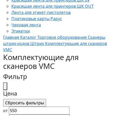
Красящая лента для принтеров ШК OUT
Лента для этикет-пистолетов
Платиковые карты Рарус
Чековая лента
Этикетки
Главная
Каталог
Торговое оборудование
Сканеры
штрих-кодов
Штрих
Комплектующие для сканеров
VMC
Комплектующие для
сканеров VMC
Фильтр
Цена
от