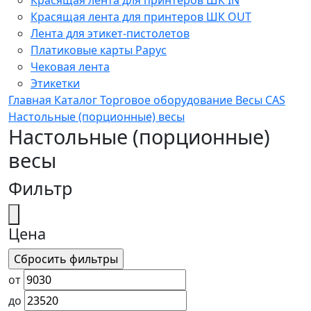
Красящая лента для принтеров ШК OUT
Лента для этикет-пистолетов
Платиковые карты Рарус
Чековая лента
Этикетки
Главная
Каталог
Торговое оборудование
Весы
CAS
Настольные (порционные) весы
Настольные (порционные)
весы
Фильтр
Цена
от
до