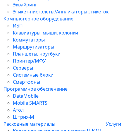
Эквайринг
Этикет-пистолеты/Аппликаторы этикеток
Компьютерное оборудование
ИБП
Клавиатуры, мыши, колонки
Коммутаторы
Маршрутизаторы
Планшеты, ноутбуки
Принтер/МФУ
Серверы
Системные блоки
Смартфоны
Программное обеспечение
DataMobile
Mobile SMARTS
Атол
Штрих-М
Расходные материалы
Услуги
Красящая лента для принтеров ШК IN