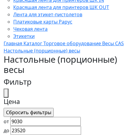
Красящая лента для принтеров ШК OUT
Лента для этикет-пистолетов
Платиковые карты Рарус
Чековая лента
Этикетки
Главная
Каталог
Торговое оборудование
Весы
CAS
Настольные (порционные) весы
Настольные (порционные)
весы
Фильтр
Цена
от
до