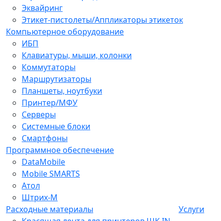
Эквайринг
Этикет-пистолеты/Аппликаторы этикеток
Компьютерное оборудование
ИБП
Клавиатуры, мыши, колонки
Коммутаторы
Маршрутизаторы
Планшеты, ноутбуки
Принтер/МФУ
Серверы
Системные блоки
Смартфоны
Программное обеспечение
DataMobile
Mobile SMARTS
Атол
Штрих-М
Расходные материалы
Услуги
Красящая лента для принтеров ШК IN